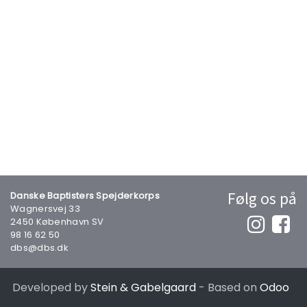
Følg os på
Danske Baptisters Spejderkorps
Wagnersvej 33
2450 København SV
98 16 62 50
dbs@dbs.dk
Developed by
Stein & Gabelgaard
- Based on
Odoo